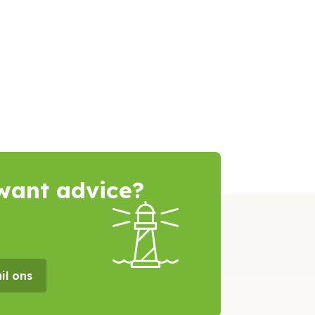
want advice?
il ons