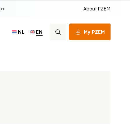
About PZEM
ion
EN
My PZEM
NL