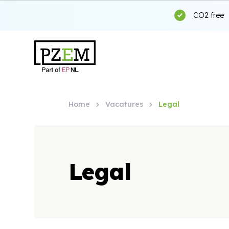
CO2 free
Home
Vacatures
Legal
Legal