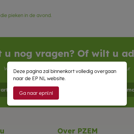
 die pieken in de avond.
t u nog vragen? Of wilt u ad
Wij zijn op werkdagen
bereikbaar
van 08:00 tot 17:00 uur
Deze pagina zal binnenkort volledig overgaan
naar de EP NL website.
tart de chat
Bel 088 1346 000
E-ma
Ga naar epnl.nl
u
Over PZEM