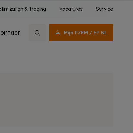
timization & Trading
Vacatures
Service
ontact
Mijn PZEM / EP NL