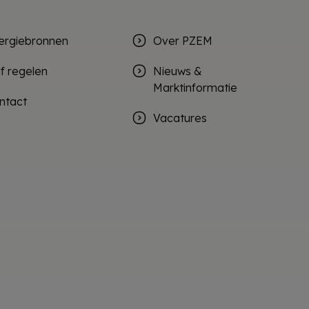
ergiebronnen
Over PZEM
lf regelen
Nieuws &
Marktinformatie
ntact
Vacatures