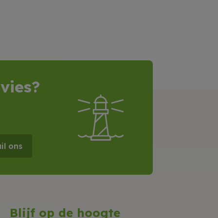
vies?
il ons
Blijf op de hoogte