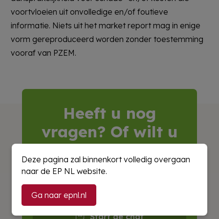
voortvloeien uit onvolledige en/of foutieve
informatie. Niets uit het market report mag in enige
vorm gereproduceerd worden zonder toestemming
vooraf van PZEM.
Heeft u nog
vragen? Of wilt u
advies?
Deze pagina zal binnenkort volledig overgaan
naar de EP NL website.
Wij zijn op werkdagen
bereikbaar
van
08:00 tot 17:00 uur
Ga naar epnl.nl
Start de chat