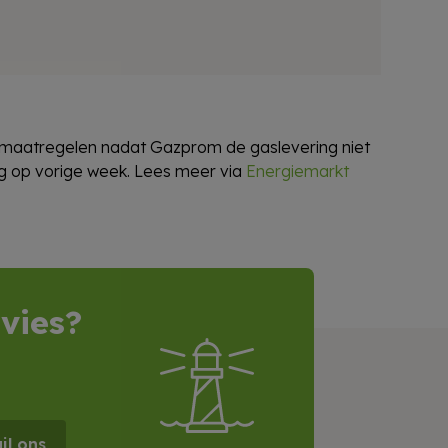
dmaatregelen nadat Gazprom de gaslevering niet
ug op vorige week. Lees meer via
Energiemarkt
vies?
il ons