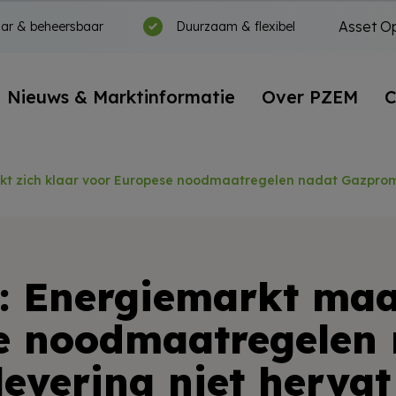
Asset Op
ar & beheersbaar
Duurzaam & flexibel
Nieuws & Marktinformatie
Over PZEM
C
kt zich klaar voor Europese noodmaatregelen nadat Gazprom
: Energiemarkt maa
e noodmaatregelen
evering niet hervat