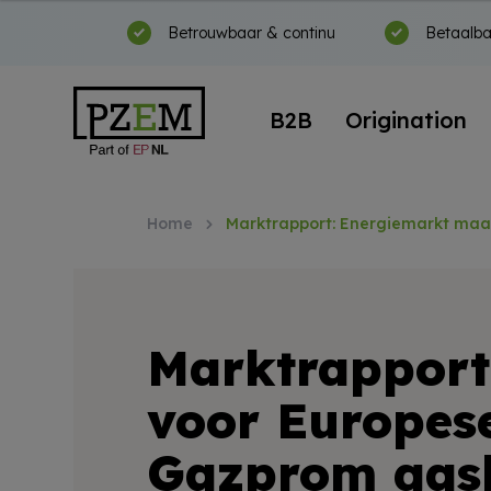
Betrouwbaar & continu
Betaalba
B2B
Origination
Home
Marktrapport: Energiemarkt maa
Marktrapport
voor Europes
Gazprom gasl