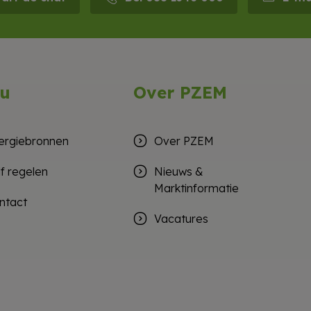
u
Over PZEM
ergiebronnen
Over PZEM
lf regelen
Nieuws &
Marktinformatie
ntact
Vacatures