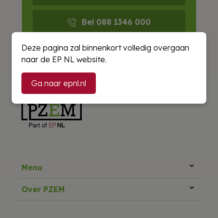
Bel 088 1346 000
Deze pagina zal binnenkort volledig overgaan
E-mail ons
naar de EP NL website.
Ga naar epnl.nl
Menu
Over PZEM