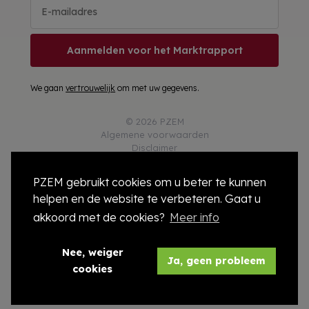
Aanmelden voor het Marktrapport
We gaan
vertrouwelijk
om met uw gegevens.
© 2026 PZEM
Algemene voorwaarden
Disclaimer
Privacy
Responsible Disclosure
PZEM gebruikt cookies om u beter te kunnen
Cookies
helpen en de website te verbeteren. Gaat u
Colofon
Compliance
akkoord met de cookies?
Meer info
Modelcontract
Nee, weiger
Ja, geen probleem
cookies