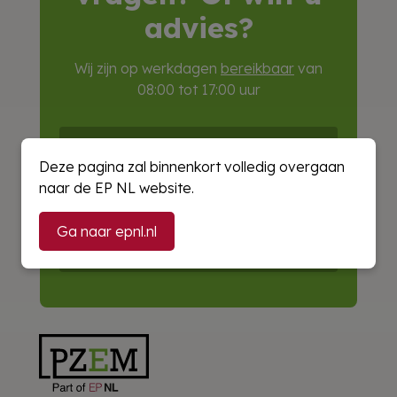
advies?
Wij zijn op werkdagen
bereikbaar
van
08:00 tot 17:00 uur
Start de chat
Deze pagina zal binnenkort volledig overgaan
naar de EP NL website.
Bel 088 1346 000
Ga naar epnl.nl
E-mail ons