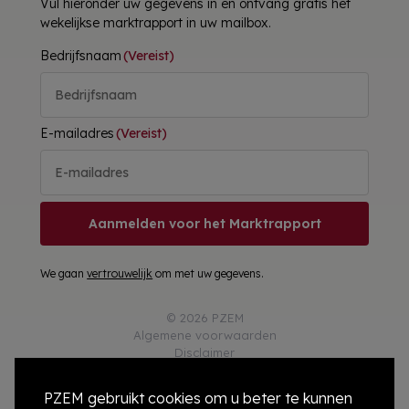
Vul hieronder uw gegevens in en ontvang gratis het
wekelijkse marktrapport in uw mailbox.
Bedrijfsnaam
(Vereist)
E-mailadres
(Vereist)
Aanmelden voor het Marktrapport
We gaan
vertrouwelijk
om met uw gegevens.
© 2026 PZEM
Algemene voorwaarden
Disclaimer
Privacy
Responsible Disclosure
PZEM gebruikt cookies om u beter te kunnen
Cookies