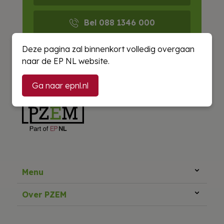
Bel 088 1346 000
Deze pagina zal binnenkort volledig overgaan
E-mail ons
naar de EP NL website.
Ga naar epnl.nl
Menu
Over PZEM