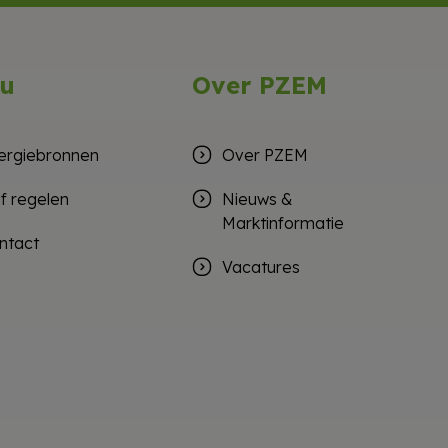
u
Over PZEM
ergiebronnen
Over PZEM
lf regelen
Nieuws &
Marktinformatie
ntact
Vacatures