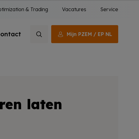
timization & Trading
Vacatures
Service
ontact
Mijn PZEM / EP NL
ren laten