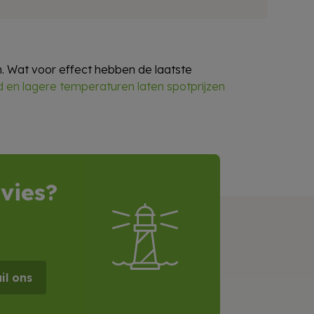
n. Wat voor effect hebben de laatste
d en lagere temperaturen laten spotprijzen
vies?
il ons