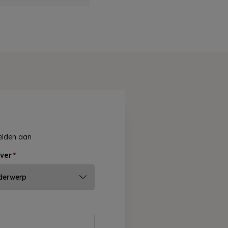
velden aan
ver
*