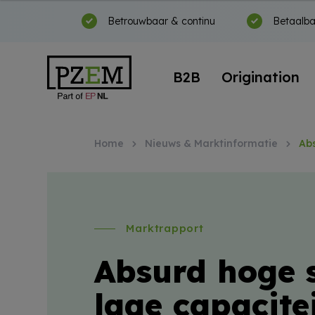
Betrouwbaar & continu
Betaalba
B2B
Origination
Home
Nieuws & Marktinformatie
Abs
Marktrapport
Absurd hoge s
lage capacite