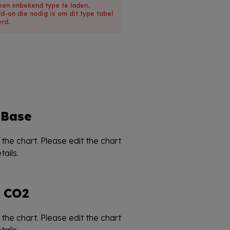
een onbekend type te laden.
dd-on die nodig is om dit type tabel
rd.
Base
the chart. Please edit the chart
ails.
CO2
the chart. Please edit the chart
ails.