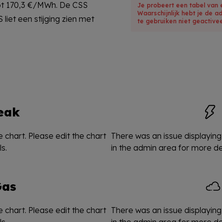
t 170,3 €/MWh. De CSS
Je probeert een tabel van 
Waarschijnlijk hebt je de a
iet een stijging zien met
te gebruiken niet geactivee
eak
 chart. Please edit the chart
There was an issue displaying 
s.
in the admin area for more det
Gas
 chart. Please edit the chart
There was an issue displaying 
s.
in the admin area for more det