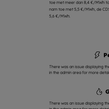
toe met meer dan 8,4 €/MWh to
nam toe met 5,5 €/MWh, de CDS l
5,6 €/MWh.
P
There was an issue displaying the
in the admin area for more detail
There was an issue displaying the
in the admin area for more detail