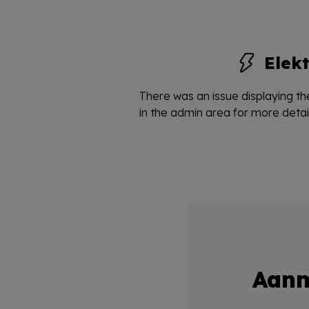
Elekt
There was an issue displaying the
in the admin area for more detail
Aanm