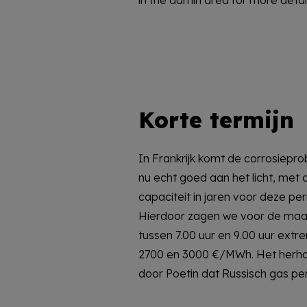
Korte termijn
In Frankrijk komt de corrosiepro
betaald moest worden deed 
nu echt goed aan het licht, met
spiken. Gemiddeld kwam de gaspr
capaciteit in jaren voor deze per
dat was 8,5 €/MWh hoger dan een
Hierdoor zagen we voor de ma
gemiddelde stroomprijs steeg ev
tussen 7.00 uur en 9.00 uur extr
naar 231,9 €/MWh. Tevens zijn e
2700 en 3000 €/MWh. Het herha
onderhoud, waaronder een aanta
door Poetin dat Russisch gas per