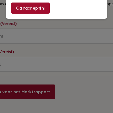
uw gegevens in en ontvang gratis het wekelijkse marktrappo
Ga naar epnl.nl
(Vereist)
Vereist)
 voor het Marktrapport