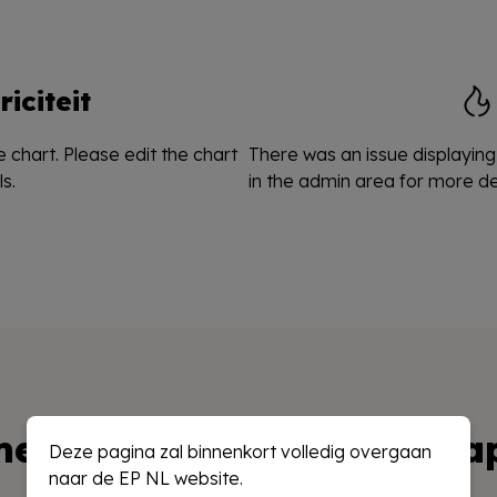
riciteit
 chart. Please edit the chart
There was an issue displaying 
s.
in the admin area for more det
elden wekelijkse marktra
Deze pagina zal binnenkort volledig overgaan
naar de EP NL website.