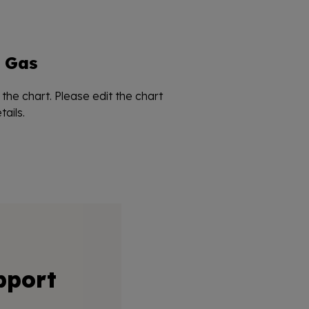
Gas
the chart. Please edit the chart
ails.
pport