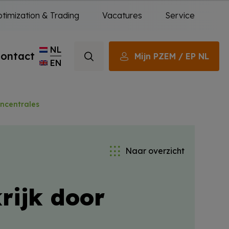
timization & Trading
Vacatures
Service
NL
ontact
Mijn PZEM / EP NL
EN
rncentrales
Naar overzicht
rijk door
s