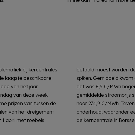
blematiek bij kercentrales
de gasprijzen opnieuw
 de laagste beschikbare
ijs uit op 113,1 €/MWh,
iode van het jaar.
 week eerder. De
andag van deze week
eneens met 12,2 €/MWh
eme prijzen van tussen de
r een aantal centrales in
len van het dreigement
l kolencentrales en ook
 1 april met roebels
de kerncentrale in Borsse