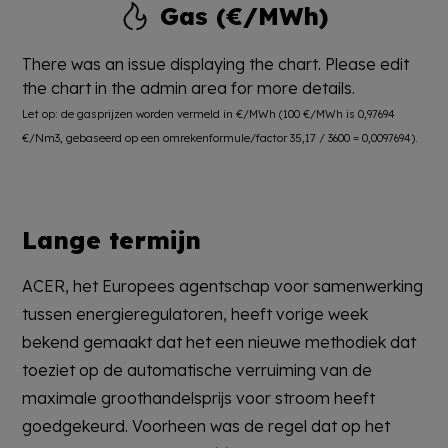
Gas (€/MWh)
There was an issue displaying the chart. Please edit
the chart in the admin area for more details.
Let op: de gasprijzen worden vermeld in €/MWh (100 €/MWh is 0,97694
€/Nm3, gebaseerd op een omrekenformule/factor 35,17 / 3600 = 0,0097694).
Lange termijn
ACER, het Europees agentschap voor samenwerking
tussen energieregulatoren, heeft vorige week
bekend gemaakt dat het een nieuwe methodiek dat
toeziet op de automatische verruiming van de
maximale groothandelsprijs voor stroom heeft
goedgekeurd. Voorheen was de regel dat op het