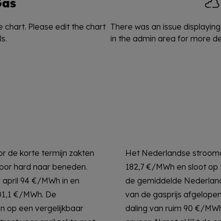
Gas
 chart. Please edit the chart
There was an issue displaying 
s.
in the admin area for more det
r de korte termijn zakten
ct voor april zakte met
voor hard naar beneden.
MWh. Uiteindelijk zakte
 april 94 €/MWh in en
mprijs door de daling
101,1 €/MWh. De
r 224 €/MWh – een
en op een vergelijkbaar
opzichte van de week