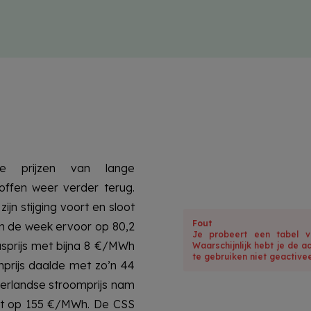
e prijzen van lange
offen weer verder terug.
jn stijging voort en sloot
Fout
an de week ervoor op 80,2
Je probeert een tabel v
sprijs met bijna 8 €/MWh
Waarschijnlijk hebt je de a
te gebruiken niet geactivee
prijs daalde met zo’n 44
erlandse stroomprijs nam
oot op 155 €/MWh. De CSS