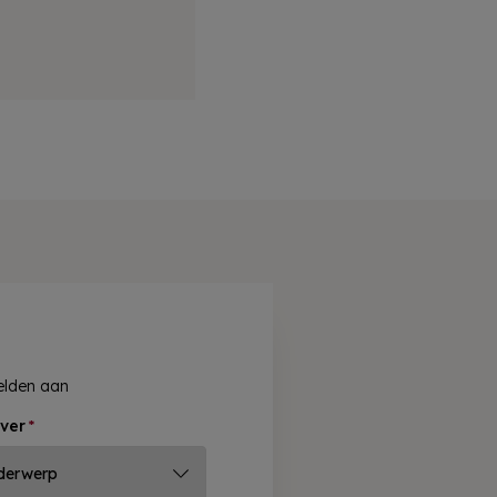
velden aan
ver
*