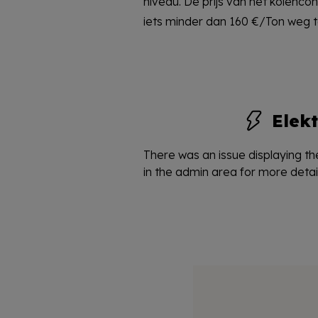
niveau. De prijs van het kolencon
ervoor. Al met al lijkt de onrust
iets minder dan 160 €/Ton weg 
Elekt
There was an issue displaying the
in the admin area for more detail