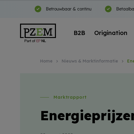
Betrouwbaar & continu
Betaalba
B2B
Origination
Home
Nieuws & Marktinformatie
En
Marktrapport
Energieprijze