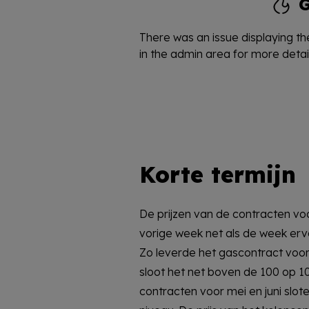
There was an issue displaying the
in the admin area for more detail
Korte termijn
De prijzen van de contracten voo
Het Nederlandse stroomcontra
vorige week net als de week er
182,7 €/MWh en sloot op 237,3 €/
Zo leverde het gascontract voor
de gemiddelde Nederlandse stroo
sloot het net boven de 100 op 
van de gasprijs afgelopen week naa
contracten voor mei en juni slot
daling van ruim 90 €/MWh ten 