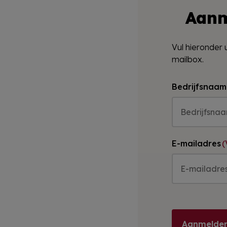
Aanm
Vul hieronder 
mailbox.
Bedrijfsnaam
E-mailadres
(
Aanmelden