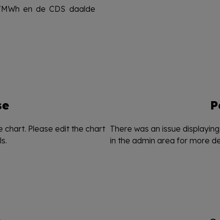
/MWh en de CDS daalde
se
P
 chart. Please edit the chart
There was an issue displaying 
s.
in the admin area for more det