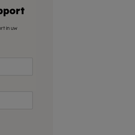
pport
rt in uw