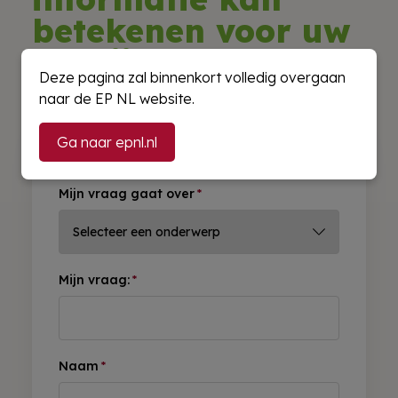
betekenen voor uw
bedrijf?
Deze pagina zal binnenkort volledig overgaan
naar de EP NL website.
Ga naar epnl.nl
"
*
" geeft vereiste velden aan
Mijn vraag gaat over
*
Mijn vraag:
*
Naam
*