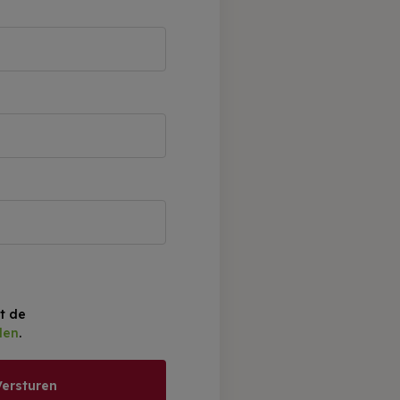
t de
den
.
Versturen