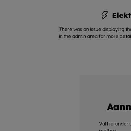
Elekt
There was an issue displaying the
in the admin area for more detail
Aanm
Vul hieronder 
mailbox.