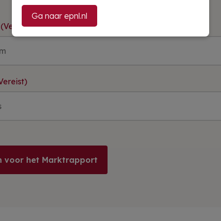
Ga naar epnl.nl
(Vereist)
Vereist)
 voor het Marktrapport