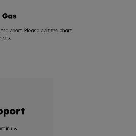
Gas
the chart. Please edit the chart
ails.
pport
rt in uw