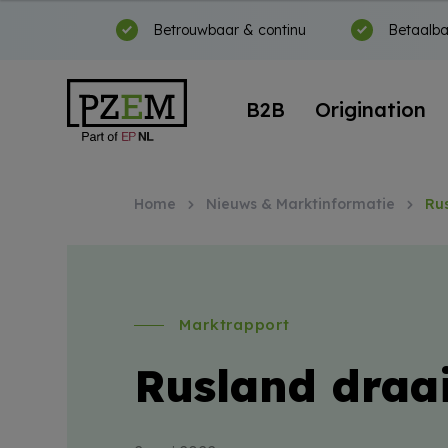
Betrouwbaar & continu
Betaalba
B2B
Origination
Home
Nieuws & Marktinformatie
Ru
Marktrapport
Rusland draai