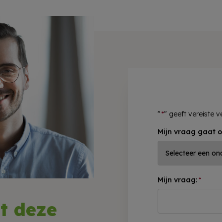
"
*
" geeft vereiste 
Mijn vraag gaat o
Mijn vraag:
*
t deze