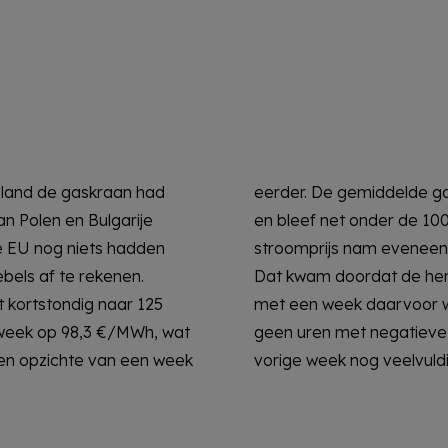
land de gaskraan had
nam toe met 2,5 €/MWh
n Polen en Bulgarije
MWh. De gemiddelde
e EU nog niets hadden
 steeg met 65,3 €/MWh.
bels af te rekenen.
pwek in vergelijking
 kortstondig naar 125
viel, we zagen dan ook
week op 98,3 €/MWh, wat
zen op de spot waar dat
en opzichte van een week
vorige week nog veelvuldi