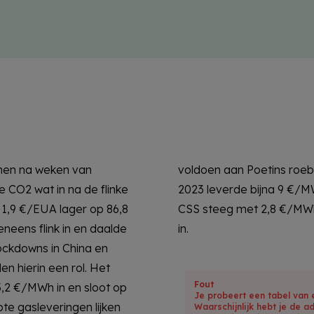
men na weken van
 stroomcontract voor
e CO2 wat in na de flinke
n sloot op 182 €/MWh. De
t 1,9 €/EUA lager op 86,8
 CDS leverde 0,8 €/MWh
neens flink in en daalde
in.
ockdowns in China en
n hierin een rol. Het
Fout
,2 €/MWh in en sloot op
Je probeert een tabel van 
e gasleveringen lijken
Waarschijnlijk hebt je de a