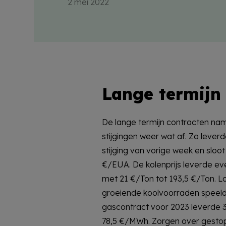
2 mei 2022
Lange termijn
De lange termijn contracten na
voldoen aan Poetins roebel-eis. Het
stijgingen weer wat af. Zo leverd
2023 leverde bijna 9 €/MWh in e
stijging van vorige week en sloo
CSS steeg met 2,8 €/MWh en de
€/EUA. De kolenprijs leverde eve
met 21 €/Ton tot 193,5 €/Ton. L
groeiende koolvoorraden speelde
gascontract voor 2023 leverde 3
78,5 €/MWh. Zorgen over gestopt