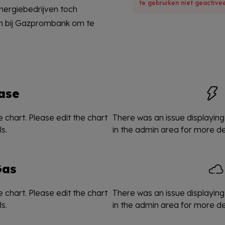
te gebruiken niet geactivee
nergiebedrijven toch
en bij Gazprombank om te
ase
 chart. Please edit the chart
There was an issue displaying 
s.
in the admin area for more det
Gas
 chart. Please edit the chart
There was an issue displaying 
s.
in the admin area for more det