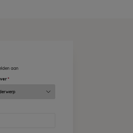
velden aan
ver
*