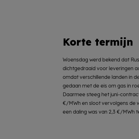
Korte termijn
Woensdag werd bekend dat Rus
eerder. De gemiddelde gasprijs 
dichtgedraaid voor leveringen aa
en bleef net onder de 100 €/
omdat verschillende landen in d
stroomprijs nam eveneens toe en
gedaan met de eis om gas in roe
Dat kwam doordat de hernieuwbare o
Daarmee steeg het juni-contract
met een week daarvoor wat tegen
€/MWh en sloot vervolgens de 
geen uren met negatieve prij
een daling was van 2,3 €/MWh t