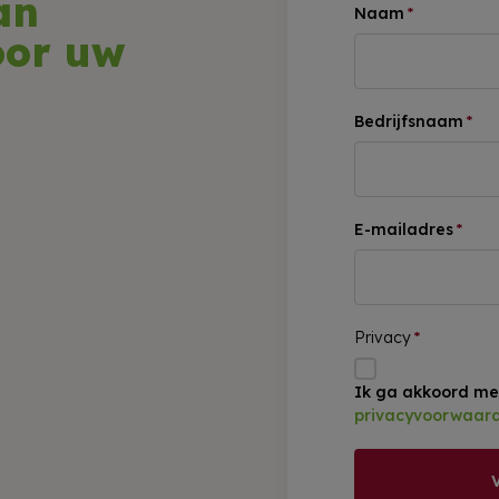
an
Naam
*
oor uw
Bedrijfsnaam
*
E-mailadres
*
Privacy
*
Ik ga akkoord me
privacyvoorwaar