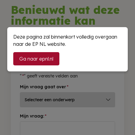
Benieuwd wat deze
informatie kan
betekenen voor uw
Deze pagina zal binnenkort volledig overgaan
bedrijf?
naar de EP NL website.
Ga naar epnl.nl
"
*
" geeft vereiste velden aan
Mijn vraag gaat over
*
Mijn vraag:
*