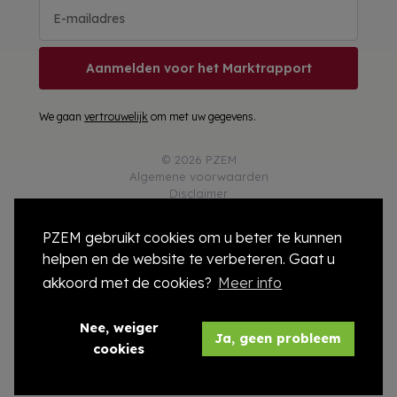
Aanmelden voor het Marktrapport
We gaan
vertrouwelijk
om met uw gegevens.
© 2026 PZEM
Algemene voorwaarden
Disclaimer
Privacy
Responsible Disclosure
PZEM gebruikt cookies om u beter te kunnen
Cookies
helpen en de website te verbeteren. Gaat u
Colofon
Compliance
akkoord met de cookies?
Meer info
Modelcontract
Nee, weiger
Ja, geen probleem
cookies