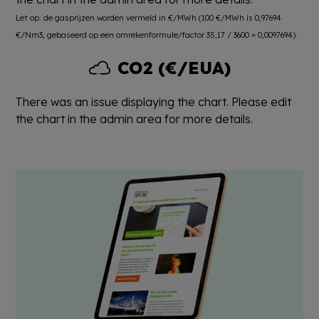
Let op: de gasprijzen worden vermeld in €/MWh (100 €/MWh is 0,97694
€/Nm3, gebaseerd op een omrekenformule/factor 35,17 / 3600 = 0,0097694).
CO2 (€/EUA)
There was an issue displaying the chart. Please edit
the chart in the admin area for more details.