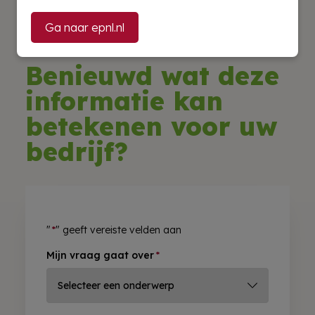
Ga naar epnl.nl
Benieuwd wat deze
informatie kan
betekenen voor uw
bedrijf?
"
*
" geeft vereiste velden aan
Mijn vraag gaat over
*