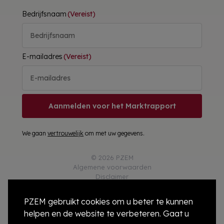
Bedrijfsnaam
(Vereist)
E-mailadres
(Vereist)
Aanmelden voor het Marktrapport
We gaan
vertrouwelijk
om met uw gegevens.
© 2026 PZEM
Algemene voorwaarden
Disclaimer
Privacy
Responsible Disclosure
PZEM gebruikt cookies om u beter te kunnen
Cookies
helpen en de website te verbeteren. Gaat u
Colofon