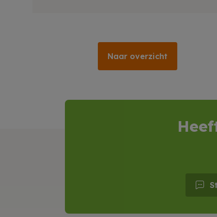
Naar overzicht
Heef
S