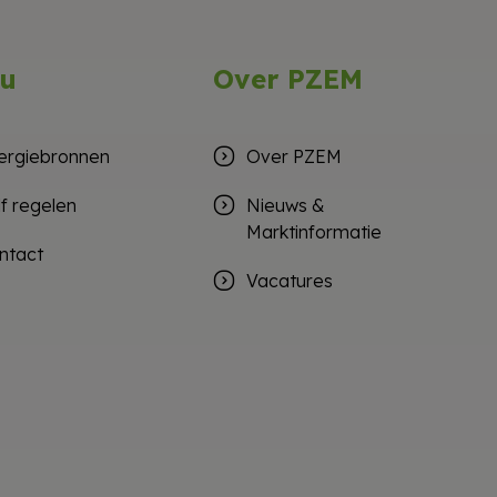
u
Over PZEM
ergiebronnen
Over PZEM
lf regelen
Nieuws &
Marktinformatie
ntact
Vacatures