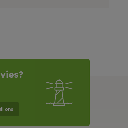
vies?
il ons