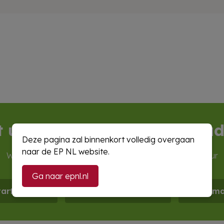
t u nog vragen? Of wilt u ad
Deze pagina zal binnenkort volledig overgaan
naar de EP NL website.
Wij zijn op werkdagen
bereikbaar
van 08:00 tot 17:00 uur
Ga naar epnl.nl
tart de chat
Bel 088 1346 000
E-ma