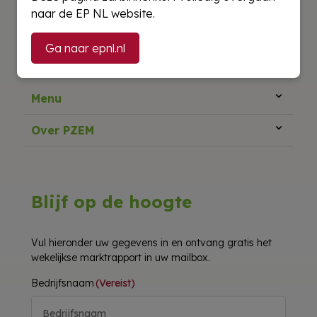
naar de EP NL website.
Ga naar epnl.nl
Menu
Over PZEM
Blijf op de hoogte
Vul hieronder uw gegevens in en ontvang gratis het
wekelijkse marktrapport in uw mailbox.
Bedrijfsnaam
(Vereist)