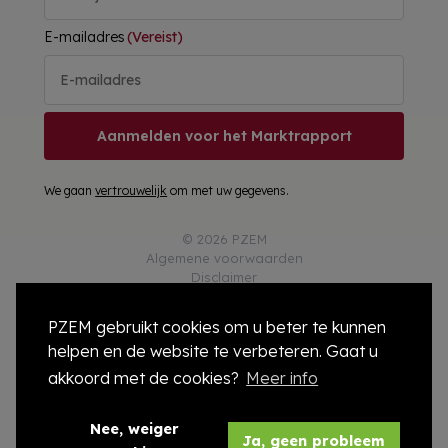
E-mailadres
(Vereist)
Aanmelden voor het Marktrapport
We gaan
vertrouwelijk
om met uw gegevens.
© 2026 PZEM
Algemene voorwaarden
Disclaimer
Privacy
Responsible Disclosure
PZEM gebruikt cookies om u beter te kunnen
Cookies
helpen en de website te verbeteren. Gaat u
Colofon
Compliance
akkoord met de cookies?
Meer info
Modelcontract
Nee, weiger
Ja, geen probleem