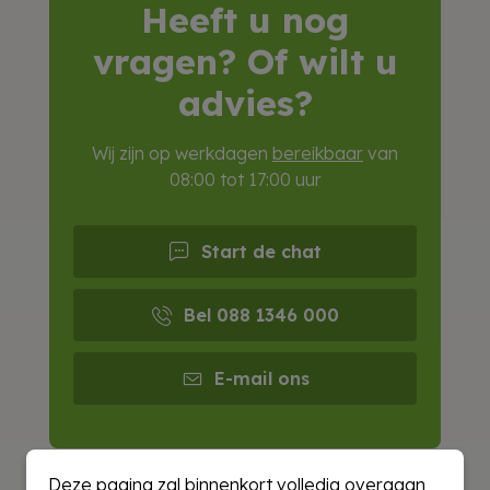
Heeft u nog
vragen? Of wilt u
advies?
Wij zijn op werkdagen
bereikbaar
van
08:00 tot 17:00 uur
Start de chat
Bel 088 1346 000
E-mail ons
Deze pagina zal binnenkort volledig overgaan