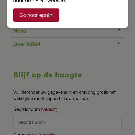
naar de EP NL website.
Ga naar epnl.nl
Menu
Over PZEM
Blijf op de hoogte
Vul hieronder uw gegevens in en ontvang gratis het
wekelijkse marktrapport in uw mailbox.
Bedrijfsnaam
(Vereist)
E-mailadres
(Vereist)