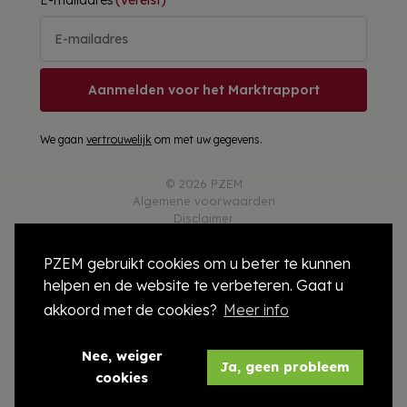
Aanmelden voor het Marktrapport
We gaan
vertrouwelijk
om met uw gegevens.
© 2026 PZEM
Algemene voorwaarden
Disclaimer
Privacy
Responsible Disclosure
PZEM gebruikt cookies om u beter te kunnen
Cookies
helpen en de website te verbeteren. Gaat u
Colofon
Compliance
akkoord met de cookies?
Meer info
Modelcontract
Nee, weiger
Ja, geen probleem
cookies