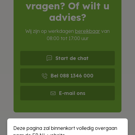
vragen? Of wilt u
advies?
Wij zijn op werkdagen
bereikbaar
van
08:00 tot 17:00 uur
Start de chat
Bel 088 1346 000
E-mail ons
Deze pagina zal binnenkort volledig overgaan