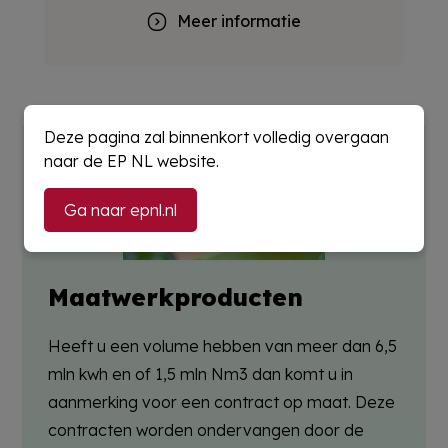
Meer informatie
Deze pagina zal binnenkort volledig overgaan
naar de EP NL website.
Ga naar epnl.nl
Maatwerkproducten
Heeft u een volume hebben van
meer dan 6,5
mln
kwh
en of 1,5
mln
Nm3
dan komt u in
aanmerking voor een contract op maat. Deze
contracten worden
ondervangen
door
de