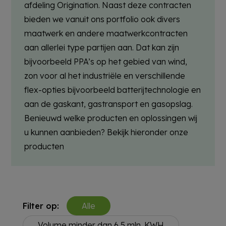
afdeling Origination
. Naast deze contracten
bieden we vanuit ons portfolio
ook
divers
maatwerk
en andere maatwerkcontracten
aan
allerlei
type partijen
aan.
Dat kan
zijn
bijvoorbeeld
PPA’s
op het gebied van wind
,
zon voor al het industriële
en
verschillende
flex
-opties bijvoorbeeld batterijtechnologie en
aan de
gaskant
, gastransport en gasopslag.
Benieuwd welke producten en oplossingen wij
u kunnen aanbieden? Bekijk hieronder onze
producten
Filter op:
Alle
Volume minder dan 6,5 mln. KWH