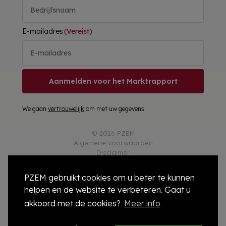
E-mailadres
(Vereist)
Aanmelden voor het Marktrapport
We gaan
vertrouwelijk
om met uw gegevens.
© 2026 PZEM
Algemene voorwaarden
Disclaimer
Privacy
Responsible Disclosure
PZEM gebruikt cookies om u beter te kunnen
Cookies
helpen en de website te verbeteren. Gaat u
Colofon
Compliance
akkoord met de cookies?
Meer info
Modelcontract