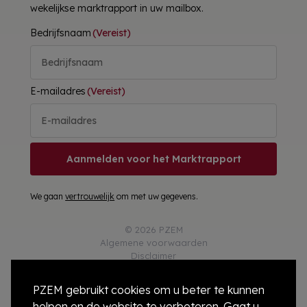
wekelijkse marktrapport in uw mailbox.
Bedrijfsnaam
(Vereist)
E-mailadres
(Vereist)
Aanmelden voor het Marktrapport
We gaan
vertrouwelijk
om met uw gegevens.
© 2026 PZEM
Algemene voorwaarden
Disclaimer
Privacy
Responsible Disclosure
PZEM gebruikt cookies om u beter te kunnen
Cookies
helpen en de website te verbeteren. Gaat u