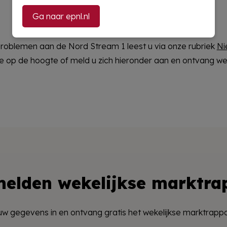
Ga naar epnl.nl
roblemen aan de Nord Stream 1 leest u via onze rubriek
Ni
ate op de hoogte of meld u zich hieronder aan en ontvang wek
elden wekelijkse marktra
uw gegevens in en ontvang gratis het wekelijkse marktrappo