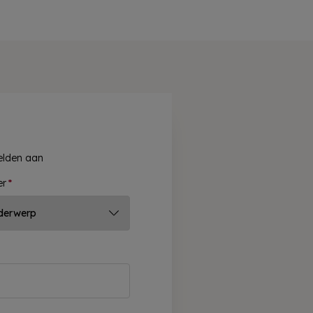
velden aan
er
*