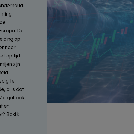
 onderhoud.
chting
 de
 Europa. De
leiding op
or naar
et op tijd
tijen zijn
heid
edig te
, al is dat
 Zo gaf ook
at en
r? Bekijk