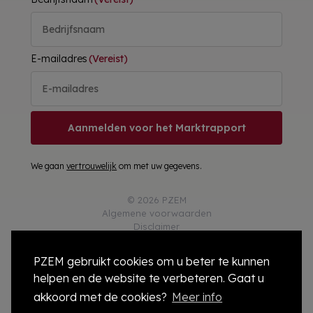
E-mailadres
(Vereist)
Aanmelden voor het Marktrapport
We gaan
vertrouwelijk
om met uw gegevens.
© 2026 PZEM
Algemene voorwaarden
Disclaimer
Privacy
Responsible Disclosure
PZEM gebruikt cookies om u beter te kunnen
Cookies
helpen en de website te verbeteren. Gaat u
Colofon
Compliance
akkoord met de cookies?
Meer info
Modelcontract